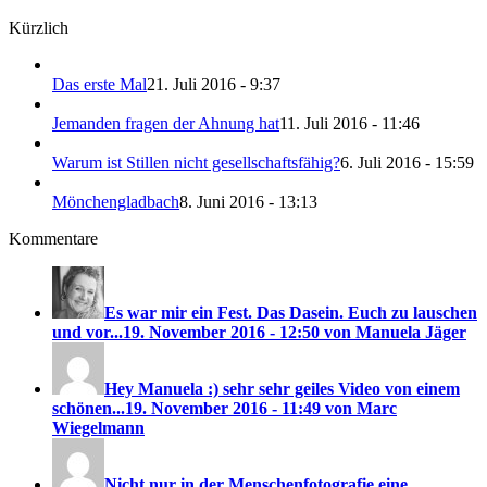
Kürzlich
Das erste Mal
21. Juli 2016 - 9:37
Jemanden fragen der Ahnung hat
11. Juli 2016 - 11:46
Warum ist Stillen nicht gesellschaftsfähig?
6. Juli 2016 - 15:59
Mönchengladbach
8. Juni 2016 - 13:13
Kommentare
Es war mir ein Fest. Das Dasein. Euch zu lauschen
und vor...
19. November 2016 - 12:50 von Manuela Jäger
Hey Manuela :) sehr sehr geiles Video von einem
schönen...
19. November 2016 - 11:49 von Marc
Wiegelmann
Nicht nur in der Menschenfotografie eine