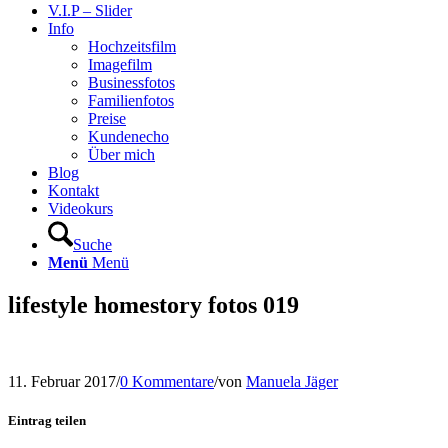
V.I.P – Slider
Info
Hochzeitsfilm
Imagefilm
Businessfotos
Familienfotos
Preise
Kundenecho
Über mich
Blog
Kontakt
Videokurs
Suche
Menü
Menü
lifestyle homestory fotos 019
11. Februar 2017
/
0 Kommentare
/
von
Manuela Jäger
Eintrag teilen