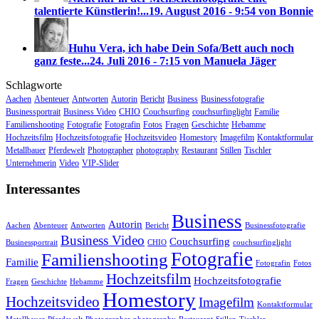
talentierte Künstlerin!...
19. August 2016 - 9:54 von Bonnie
Huhu Vera, ich habe Dein Sofa/Bett auch noch
ganz feste...
24. Juli 2016 - 7:15 von Manuela Jäger
Schlagworte
Aachen
Abenteuer
Antworten
Autorin
Bericht
Business
Businessfotografie
Businessportrait
Business Video
CHIO
Couchsurfing
couchsurfinglight
Familie
Familienshooting
Fotografie
Fotografin
Fotos
Fragen
Geschichte
Hebamme
Hochzeitsfilm
Hochzeitsfotografie
Hochzeitsvideo
Homestory
Imagefilm
Kontaktformular
Metallbauer
Pferdewelt
Photographer
photography
Restaurant
Stillen
Tischler
Unternehmerin
Video
VIP-Slider
Interessantes
Business
Autorin
Aachen
Abenteuer
Antworten
Bericht
Businessfotografie
Business Video
Couchsurfing
Businessportrait
CHIO
couchsurfinglight
Fotografie
Familienshooting
Familie
Fotografin
Fotos
Hochzeitsfilm
Hochzeitsfotografie
Fragen
Geschichte
Hebamme
Homestory
Hochzeitsvideo
Imagefilm
Kontaktformular