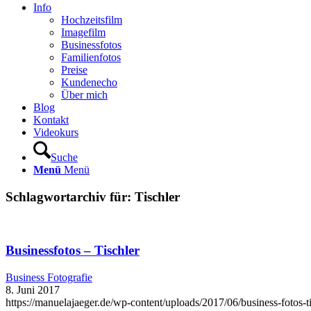
Info
Hochzeitsfilm
Imagefilm
Businessfotos
Familienfotos
Preise
Kundenecho
Über mich
Blog
Kontakt
Videokurs
Suche
Menü
Menü
Schlagwortarchiv für:
Tischler
Businessfotos – Tischler
Business Fotografie
8. Juni 2017
https://manuelajaeger.de/wp-content/uploads/2017/06/business-fotos-