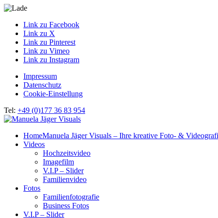
Link zu Facebook
Link zu X
Link zu Pinterest
Link zu Vimeo
Link zu Instagram
Impressum
Datenschutz
Cookie-Einstellung
Tel:
+49 (0)177 36 83 954
Home
Manuela Jäger Visuals – Ihre kreative Foto- & Videograf
Videos
Hochzeitsvideo
Imagefilm
V.I.P – Slider
Familienvideo
Fotos
Familienfotografie
Business Fotos
V.I.P – Slider