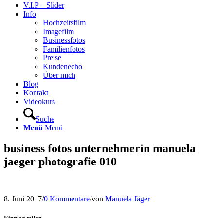
V.I.P – Slider
Info
Hochzeitsfilm
Imagefilm
Businessfotos
Familienfotos
Preise
Kundenecho
Über mich
Blog
Kontakt
Videokurs
Suche
Menü
Menü
business fotos unternehmerin manuela
jaeger photografie 010
8. Juni 2017
/
0 Kommentare
/
von
Manuela Jäger
Eintrag teilen