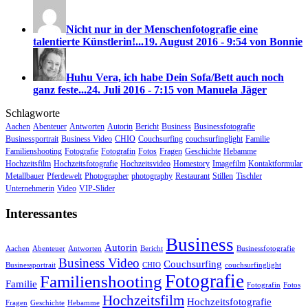
Nicht nur in der Menschenfotografie eine
talentierte Künstlerin!...
19. August 2016 - 9:54 von Bonnie
Huhu Vera, ich habe Dein Sofa/Bett auch noch
ganz feste...
24. Juli 2016 - 7:15 von Manuela Jäger
Schlagworte
Aachen
Abenteuer
Antworten
Autorin
Bericht
Business
Businessfotografie
Businessportrait
Business Video
CHIO
Couchsurfing
couchsurfinglight
Familie
Familienshooting
Fotografie
Fotografin
Fotos
Fragen
Geschichte
Hebamme
Hochzeitsfilm
Hochzeitsfotografie
Hochzeitsvideo
Homestory
Imagefilm
Kontaktformular
Metallbauer
Pferdewelt
Photographer
photography
Restaurant
Stillen
Tischler
Unternehmerin
Video
VIP-Slider
Interessantes
Business
Autorin
Aachen
Abenteuer
Antworten
Bericht
Businessfotografie
Business Video
Couchsurfing
Businessportrait
CHIO
couchsurfinglight
Fotografie
Familienshooting
Familie
Fotografin
Fotos
Hochzeitsfilm
Hochzeitsfotografie
Fragen
Geschichte
Hebamme