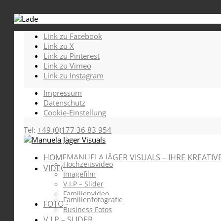
Link zu Facebook
Link zu X
Link zu Pinterest
Link zu Vimeo
Link zu Instagram
Impressum
Datenschutz
Cookie-Einstellung
Tel:
+49 (0)177 36 83 954
HOME
MANUELA JÄGER VISUALS – IHRE KREATIV
Hochzeitsvideo
VIDEOS
Imagefilm
V.I.P – Slider
Familienvideo
Familienfotografie
FOTOS
Business Fotos
V.I.P – SLIDER