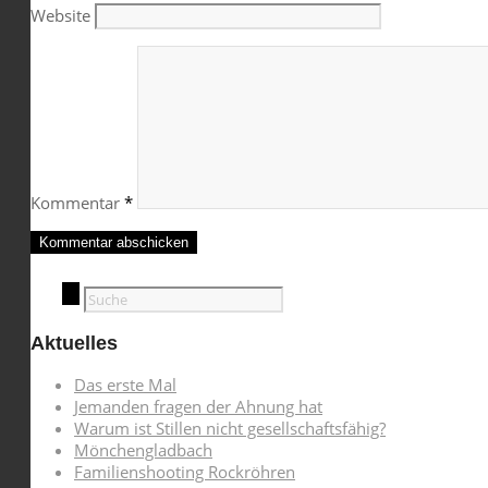
Website
Kommentar
*
Aktuelles
Das erste Mal
Jemanden fragen der Ahnung hat
Warum ist Stillen nicht gesellschaftsfähig?
Mönchengladbach
Familienshooting Rockröhren