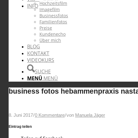
Hochzeitsfilm
INFO
Imagefilm
Businessfotos
Familienfotos
Preise
Kundenecho
Über mich
BLOG
KONTAKT
VIDEOKURS
SUCHE
MENÜ
MENÜ
business fotos hebammenpraxis nasta
/
/
8. Juni 2017
0 Kommentare
von
Manuela Jäger
Eintrag teilen