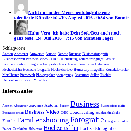
Nicht nur in der Menschenfotografie eine
talentierte Künstlerin!...
19. August 2016 - 9:54 von Bonnie
Huhu Vera, ich habe Dein Sofa/Bett auch noch
ganz feste...
24. Juli 2016 - 7:15 von Manuela Jäger
Schlagworte
Aachen
Abenteuer
Antworten
Autorin
Bericht
Business
Businessfotografie
Businessportrait
Business Video
CHIO
Couchsurfing
couchsurfinglight
Familie
Familienshooting
Fotografie
Fotografin
Fotos
Fragen
Geschichte
Hebamme
Hochzeitsfilm
Hochzeitsfotografie
Hochzeitsvideo
Homestory
Imagefilm
Kontaktformular
Metallbauer
Pferdewelt
Photographer
photography
Restaurant
Stillen
Tischler
Unternehmerin
Video
VIP-Slider
Interessantes
Business
Autorin
Aachen
Abenteuer
Antworten
Bericht
Businessfotografie
Business Video
Couchsurfing
Businessportrait
CHIO
couchsurfinglight
Fotografie
Familienshooting
Familie
Fotografin
Fotos
Hochzeitsfilm
Hochzeitsfotografie
Fragen
Geschichte
Hebamme