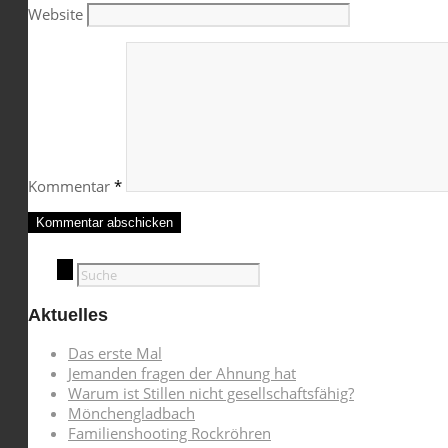
Website
Kommentar
*
Aktuelles
Das erste Mal
Jemanden fragen der Ahnung hat
Warum ist Stillen nicht gesellschaftsfähig?
Mönchengladbach
Familienshooting Rockröhren