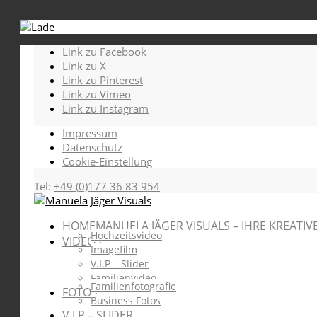
Link zu Facebook
Link zu X
Link zu Pinterest
Link zu Vimeo
Link zu Instagram
Impressum
Datenschutz
Cookie-Einstellung
Tel:
+49 (0)177 36 83 954
HOME
MANUELA JÄGER VISUALS – IHRE KREATIV
Hochzeitsvideo
VIDEOS
Imagefilm
V.I.P – Slider
Familienvideo
Familienfotografie
FOTOS
Business Fotos
V.I.P – SLIDER