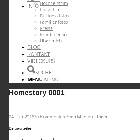
Hochzeitsfilm
INFO
Imagefilm
Businessfotos
Familienfotos
Preise
Kundenecho
Über mich
BLOG
KONTAKT
VIDEOKURS
SUCHE
MENÜ
MENÜ
Homestory 0001
/
/
24. Juli 2016
0 Kommentare
von
Manuela Jäger
Eintrag teilen