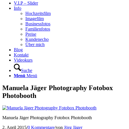
V.I.P – Slider
Info
Hochzeitsfilm
Imagefilm
Businessfotos
Familienfotos
Preise
Kundenecho
Über mich
Blog
Kontakt
Videokurs
Suche
Menü
Menü
Manuela Jäger Photography Fotobox
Photobooth
Manuela Jäger Photography Fotobox Photobooth
2. April 2015
/
0 Kommentare
/
von
Jörg Jäger