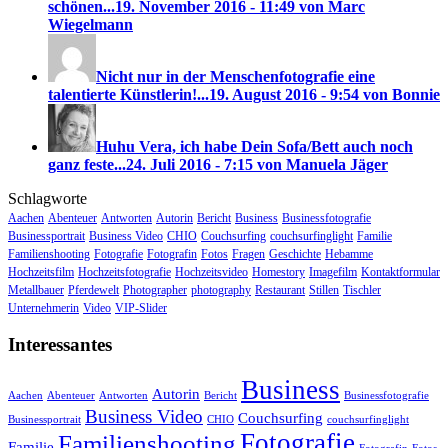
schönen...
19. November 2016 - 11:49 von Marc
Wiegelmann
Nicht nur in der Menschenfotografie eine
talentierte Künstlerin!...
19. August 2016 - 9:54 von Bonnie
Huhu Vera, ich habe Dein Sofa/Bett auch noch
ganz feste...
24. Juli 2016 - 7:15 von Manuela Jäger
Schlagworte
Aachen
Abenteuer
Antworten
Autorin
Bericht
Business
Businessfotografie
Businessportrait
Business Video
CHIO
Couchsurfing
couchsurfinglight
Familie
Familienshooting
Fotografie
Fotografin
Fotos
Fragen
Geschichte
Hebamme
Hochzeitsfilm
Hochzeitsfotografie
Hochzeitsvideo
Homestory
Imagefilm
Kontaktformular
Metallbauer
Pferdewelt
Photographer
photography
Restaurant
Stillen
Tischler
Unternehmerin
Video
VIP-Slider
Interessantes
Business
Autorin
Aachen
Abenteuer
Antworten
Bericht
Businessfotografie
Business Video
Couchsurfing
Businessportrait
CHIO
couchsurfinglight
Fotografie
Familienshooting
Familie