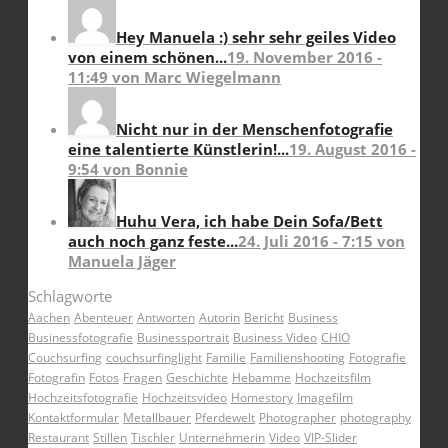
Hey Manuela :) sehr sehr geiles Video
von einem schönen...
19. November 2016 -
11:49 von Marc Wiegelmann
Nicht nur in der Menschenfotografie
eine talentierte Künstlerin!...
19. August 2016 -
9:54 von Bonnie
Huhu Vera, ich habe Dein Sofa/Bett
auch noch ganz feste...
24. Juli 2016 - 7:15 von
Manuela Jäger
Schlagworte
Aachen
Abenteuer
Antworten
Autorin
Bericht
Business
Businessfotografie
Businessportrait
Business Video
CHIO
Couchsurfing
couchsurfinglight
Familie
Familienshooting
Fotografie
Fotografin
Fotos
Fragen
Geschichte
Hebamme
Hochzeitsfilm
Hochzeitsfotografie
Hochzeitsvideo
Homestory
Imagefilm
Kontaktformular
Metallbauer
Pferdewelt
Photographer
photography
Restaurant
Stillen
Tischler
Unternehmerin
Video
VIP-Slider