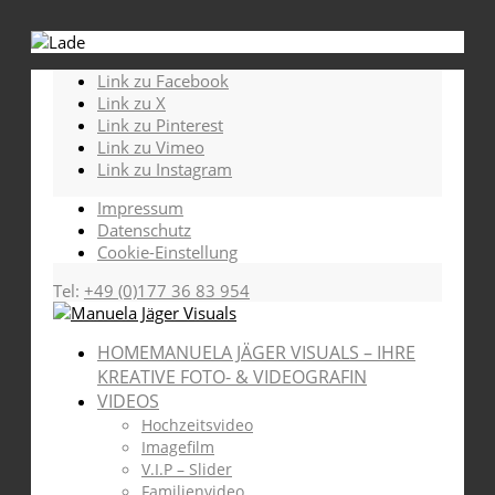
Link zu Facebook
Link zu X
Link zu Pinterest
Link zu Vimeo
Link zu Instagram
Impressum
Datenschutz
Cookie-Einstellung
Tel:
+49 (0)177 36 83 954
HOME
MANUELA JÄGER VISUALS – IHRE
KREATIVE FOTO- & VIDEOGRAFIN
VIDEOS
Hochzeitsvideo
Imagefilm
V.I.P – Slider
Familienvideo