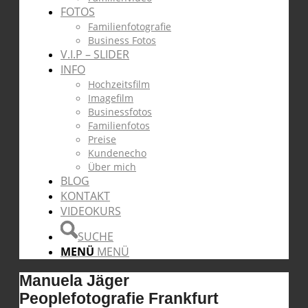
FOTOS
Familienfotografie
Business Fotos
V.I.P – SLIDER
INFO
Hochzeitsfilm
Imagefilm
Businessfotos
Familienfotos
Preise
Kundenecho
Über mich
BLOG
KONTAKT
VIDEOKURS
SUCHE
MENÜ
MENÜ
Manuela Jäger
Peoplefotografie Frankfurt