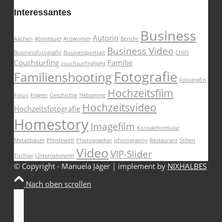
Interessantes
Business
Autorin
Aachen
Abenteuer
Antworten
Bericht
Business Video
Businessfotografie
Businessportrait
CHIO
Couchsurfing
Familie
couchsurfinglight
Fotografie
Familienshooting
Fotografin
Hochzeitsfilm
Fotos
Fragen
Geschichte
Hebamme
Hochzeitsvideo
Hochzeitsfotografie
Homestory
Imagefilm
Kontaktformular
Metallbauer
Pferdewelt
Photographer
photography
Restaurant
Stillen
Video
VIP-Slider
Tischler
Unternehmerin
© Copyright - Manuela Jäger | implement by
NIXHALBES
Nach oben scrollen