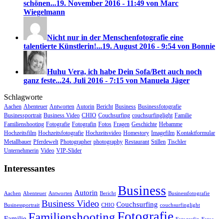
schönen...
19. November 2016 - 11:49 von Marc
Wiegelmann
Nicht nur in der Menschenfotografie eine
talentierte Künstlerin!...
19. August 2016 - 9:54 von Bonnie
Huhu Vera, ich habe Dein Sofa/Bett auch noch
ganz feste...
24. Juli 2016 - 7:15 von Manuela Jäger
Schlagworte
Aachen
Abenteuer
Antworten
Autorin
Bericht
Business
Businessfotografie
Businessportrait
Business Video
CHIO
Couchsurfing
couchsurfinglight
Familie
Familienshooting
Fotografie
Fotografin
Fotos
Fragen
Geschichte
Hebamme
Hochzeitsfilm
Hochzeitsfotografie
Hochzeitsvideo
Homestory
Imagefilm
Kontaktformular
Metallbauer
Pferdewelt
Photographer
photography
Restaurant
Stillen
Tischler
Unternehmerin
Video
VIP-Slider
Interessantes
Business
Autorin
Aachen
Abenteuer
Antworten
Bericht
Businessfotografie
Business Video
Couchsurfing
Businessportrait
CHIO
couchsurfinglight
Fotografie
Familienshooting
Familie