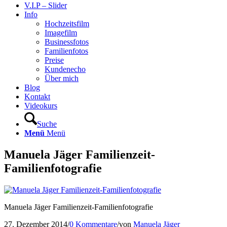
V.I.P – Slider
Info
Hochzeitsfilm
Imagefilm
Businessfotos
Familienfotos
Preise
Kundenecho
Über mich
Blog
Kontakt
Videokurs
Suche
Menü
Menü
Manuela Jäger Familienzeit-
Familienfotografie
Manuela Jäger Familienzeit-Familienfotografie
27. Dezember 2014
/
0 Kommentare
/
von
Manuela Jäger