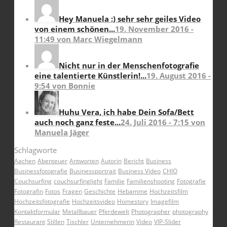
Hey Manuela :) sehr sehr geiles Video
von einem schönen...
19. November 2016 -
11:49 von Marc Wiegelmann
Nicht nur in der Menschenfotografie
eine talentierte Künstlerin!...
19. August 2016 -
9:54 von Bonnie
Huhu Vera, ich habe Dein Sofa/Bett
auch noch ganz feste...
24. Juli 2016 - 7:15 von
Manuela Jäger
Schlagworte
Aachen
Abenteuer
Antworten
Autorin
Bericht
Business
Businessfotografie
Businessportrait
Business Video
CHIO
Couchsurfing
couchsurfinglight
Familie
Familienshooting
Fotografie
Fotografin
Fotos
Fragen
Geschichte
Hebamme
Hochzeitsfilm
Hochzeitsfotografie
Hochzeitsvideo
Homestory
Imagefilm
Kontaktformular
Metallbauer
Pferdewelt
Photographer
photography
Restaurant
Stillen
Tischler
Unternehmerin
Video
VIP-Slider