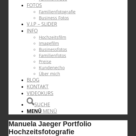
FOTOS
Familienfotografie
Business Fotos
V.I.P – SLIDER
INFO
Hochzeitsfilm
Imagefilm
Businessfotos
Familienfotos
Preise
Kundenecho
Über mich
BLOG
KONTAKT
VIDEOKURS
SUCHE
MENÜ
MENÜ
Manuela Jaeger Portfolio
Hochzeitsfotografie