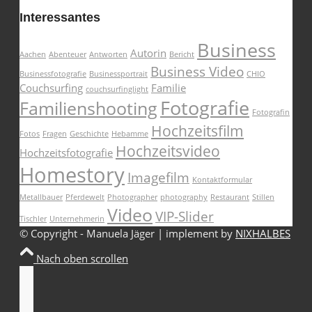
Interessantes
Business
Autorin
Aachen
Abenteuer
Antworten
Bericht
Business Video
Businessfotografie
Businessportrait
CHIO
Couchsurfing
Familie
couchsurfinglight
Fotografie
Familienshooting
Fotografin
Hochzeitsfilm
Fotos
Fragen
Geschichte
Hebamme
Hochzeitsvideo
Hochzeitsfotografie
Homestory
Imagefilm
Kontaktformular
Metallbauer
Pferdewelt
Photographer
photography
Restaurant
Stillen
Video
VIP-Slider
Tischler
Unternehmerin
© Copyright - Manuela Jäger | implement by
NIXHALBES
Nach oben scrollen