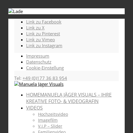
Link zu Facebook
Link zu X
Link zu Pinterest
Link zu Vimeo
Link zu Instagram
Impressum
Datenschutz
Cookie-Einstellung
Tel:
+49 (0)177 36 83 954
HOME
MANUELA JÄGER VISUALS – IHRE
KREATIVE FOTO- & VIDEOGRAFIN
VIDEOS
Hochzeitsvideo
Imagefilm
V.I.P – Slider
Familienvideo