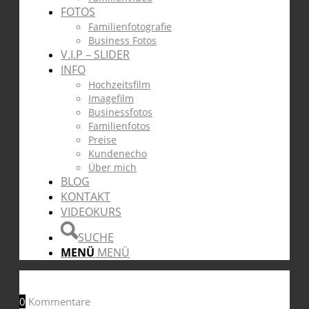
FOTOS
Familienfotografie
Business Fotos
V.I.P – SLIDER
INFO
Hochzeitsfilm
Imagefilm
Businessfotos
Familienfotos
Preise
Kundenecho
Über mich
BLOG
KONTAKT
VIDEOKURS
SUCHE
MENÜ
MENÜ
0
Kommentare