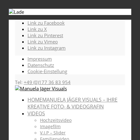
Link zu Facebook
Link zu X
Link zu Pinterest
Link zu Vimeo
Link zu Instagram
Impressum
Datenschutz
Cookie-Einstellung
Tel:
+49 (0)177 36 83 954
HOME
MANUELA JÄGER VISUALS – IHRE
KREATIVE FOTO- & VIDEOGRAFIN
VIDEOS
Hochzeitsvideo
Imagefilm
V.I.P – Slider
Familienvideo