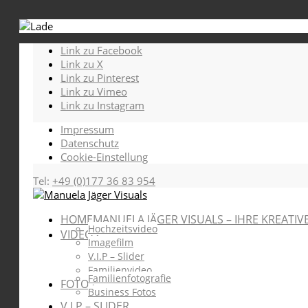
Link zu Facebook
Link zu X
Link zu Pinterest
Link zu Vimeo
Link zu Instagram
Impressum
Datenschutz
Cookie-Einstellung
Tel:
+49 (0)177 36 83 954
HOME
MANUELA JÄGER VISUALS – IHRE KREATIV
Hochzeitsvideo
VIDEOS
Imagefilm
V.I.P – Slider
Familienvideo
Familienfotografie
FOTOS
Business Fotos
V.I.P – SLIDER